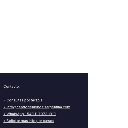
Contacto:​
> Consultas por terapia
> info@centrodehipnosisargentina.com
> WhatsApp +549 11 7073 1919
> Solicitar más info por cursos