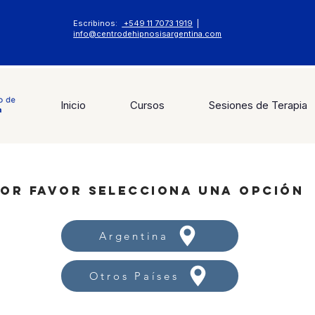
Escribinos:
+549 11 7073 1919
|
info@centrodehipnosisargentina.com
Inicio
Cursos
Sesiones de Terapia
OR FAVOR SELECCIONA UNA OPCIÓN
Argentina
Otros Países