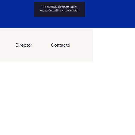
Hipnoterapia/Psicoterapia:
Atención online y presencial
Director
Contacto