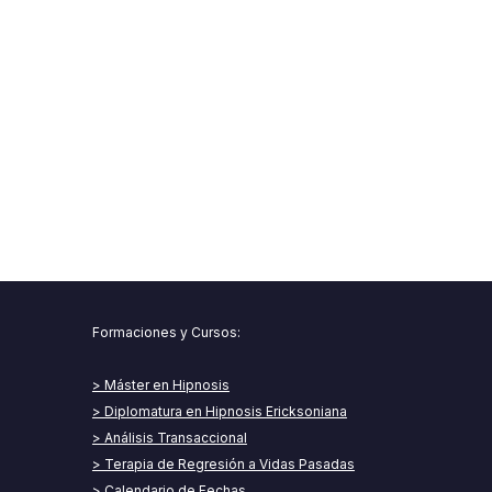
Formaciones y Cursos:​
> Máster en Hipnosis
> Diplomatura en Hipnosis Ericksoniana
> Análisis Transaccional
> Terapia de Regresión a Vidas Pasadas
> Calendario de Fechas