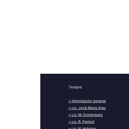
Terapia:
> Información general
>
Lic. José María Grau
> Lic. M. Dominguez
> Lic. R. Perinot
>
Lic. N. Hidalgo