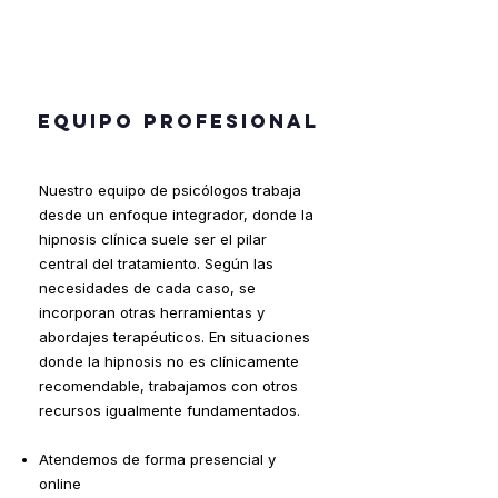
los profesionales de la psicología. 
Ninguna información es compartida 
con terceros. Tu privacidad está 
garantizada por ley.
EQUIPO PROFESIONAL
Nuestro equipo de psicólogos trabaja
desde un enfoque integrador, donde la
hipnosis clínica suele ser el pilar
central del tratamiento. Según las
necesidades de cada caso, se
incorporan otras herramientas y
abordajes terapéuticos. En situaciones
donde la hipnosis no es clínicamente
recomendable, trabajamos con otros
recursos igualmente fundamentados.
Atendemos de forma presencial y
online