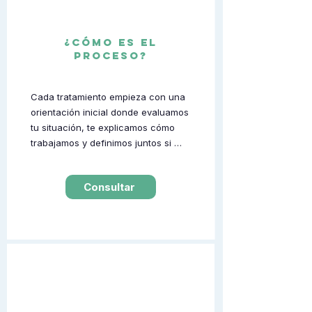
proceso terapéutico serio, requiere 
tiempo, evaluación y un vínculo de 
trabajo real entre paciente y 
¿cómo es el
proceso?
terapeuta.
Cada tratamiento empieza con una 
orientación inicial donde evaluamos 
tu situación, te explicamos cómo 
trabajamos y definimos juntos si 
somos la opción adecuada para lo 
que estás buscando.
Consultar