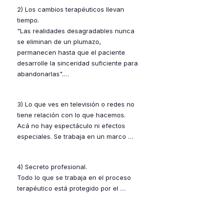
Si ya tenés un psicólogo, lo más 
2) Los cambios terapéuticos llevan 
adecuado es conversarlo con él 
tiempo.

primero. Como en cualquier otra 
"Las realidades desagradables nunca 
psicoterapia, no es posible tener dos 
se eliminan de un plumazo, 
psicólogos a la vez.
permanecen hasta que el paciente 
desarrolle la sinceridad suficiente para 
abandonarlas".

Ningún profesional puede predecir con 
3) Lo que ves en televisión o redes no 
precisión la cantidad de sesiones 
tiene relación con lo que hacemos.

requeridas para tratar una condición 
Acá no hay espectáculo ni efectos 
específica. Aunque esta forma de 
especiales. Se trabaja en un marco 
terapia a menudo produce resultados 
legal, científico, psicológico y técnico.
más rápidos que otro tipo de técnicas, 
no se pueden establecer un número 
​4) Secreto profesional.

fijo de sesiones para resolver 
Todo lo que se trabaja en el proceso 
afecciones que han estado presentes 
terapéutico está protegido por el 
durante años, y en muchos casos, 
secreto profesional, tal como 
durante décadas.
establece la legislación vigente para 