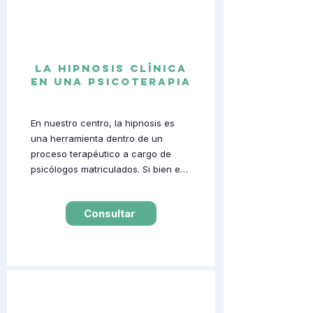
LA HIPNOSIS CLÍNICA
EN UNA PSICOTERAPIA
En nuestro centro, la hipnosis es 
una herramienta dentro de un 
proceso terapéutico a cargo de 
psicólogos matriculados. Si bien en 
la mayoría de los casos es el 
recurso central del abordaje, cada 
Consultar
tratamiento se adapta a la persona: 
el profesional puede integrar 
elementos del psicoanálisis, la 
terapia cognitivo-conductual, la 
sistémica, la gestalt u otras, según 
lo que considere más adecuado 
para cada caso. Como cualquier 