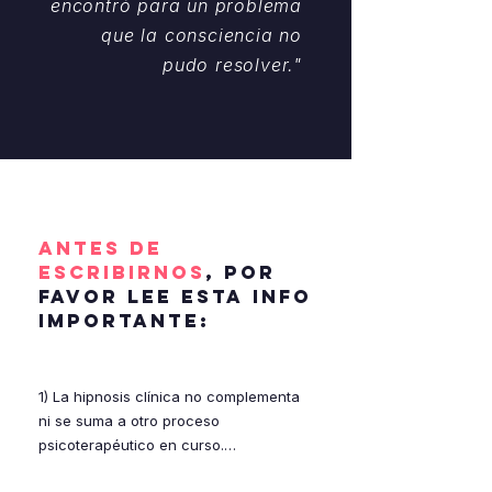
encontró para un problema
una especialización específica.
que la consciencia no
pudo resolver."
ANTES DE
escribirnos
, POR
FAVOR LEE ESTA INFO
IMPORTANTE:
1) La hipnosis clínica no complementa 
ni se suma a otro proceso 
psicoterapéutico en curso.
