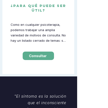
¿para qué puede ser
útil?
Como en cualquier psicoterapia, 
podemos trabajar una amplia 
variedad de motivos de consulta. No 
hay un listado cerrado de temas: si 
algo te preocupa o te está 
afectando, vale la pena conversarlo 
Consultar
en la orientación inicial.

Algunos motivos frecuentes de 
consulta incluyen ansiedad, estrés, 
fobias, inseguridad, autoestima, 
hábitos, manejo emocional, 
bloqueos y dificultades 
psicosomáticas, entre otros.

Por el momento no trabajamos con 
"El síntoma es la solución
adicciones ni con población infantil, 
que el inconsciente
ya que requieren un encuadre y 